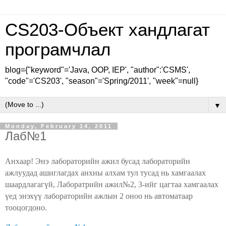
CS203-Объект хандлагат
програмчлал
blog={"keyword"='Java, OOP, IEP', "author":'CSMS',
"code"='CS203', "season"='Spring/2011', "week"=null}
▼
Monday, February 14, 2011
Лаб№1
Анхаар! Энэ лабораторийн ажил бусад лабораторийн
ажлуудад ашиглагдах анхны алхам тул тусад нь хамгаалах
шаардлагагүй, Лаборатрийн ажил№2, 3-ийг цагтаа хамгаалах
үед энэхүү лабораторийн ажлын 2 оноо нь автоматаар
тооцогдоно.