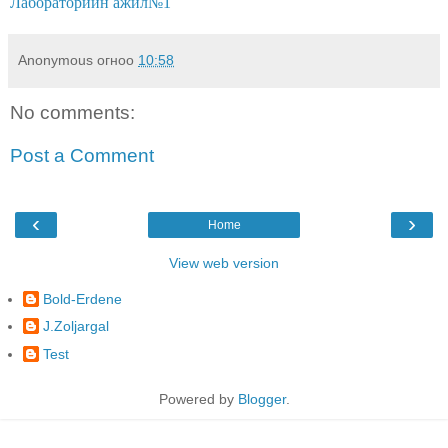
Лабораторийн ажил№1
Anonymous
огноо
10:58
No comments:
Post a Comment
‹
›
Home
View web version
Bold-Erdene
J.Zoljargal
Test
Powered by
Blogger
.