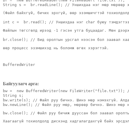
br =  new BufferedReader(new FileReader("file.txt"));
String s =  br.readLine(); // Уншихдаа нэг мөр мөрөөр 
(Файл байхгүй, бичих эрхгүй, өөр эзэмшичгтэй тохиолдол
int c =  br.read(); // Уншихдаа нэг char буюу тэмдэгтэ
Файлын төгсгөлд ирээд -1 гэсэн утга буцаадаг. Мөн дээр
br.close(); // Бид оролтын урсгал нээсэн бол заавал ха
өөр процесс эзэмшихэд нь боломж өгөх хэрэгтэй.
BufferedWriter
Байгуулагч арга:
bw =  new BufferedWriter(new FileWriter("file.txt")); 
String s;
bw.write(s); // Файл руу бичнэ. Шинэ мөр нэмэхгүй. Алд
bw.newLine(); // Файл руу мөр, мөрөөр бичнэ. Шинэ мөр 
bw.close(); // Файл руу бичиж дууссан бол заавал оролт
Хаагаагүй тохиолдолд дискэнд хадгалагдахгүй байх эрсдэ