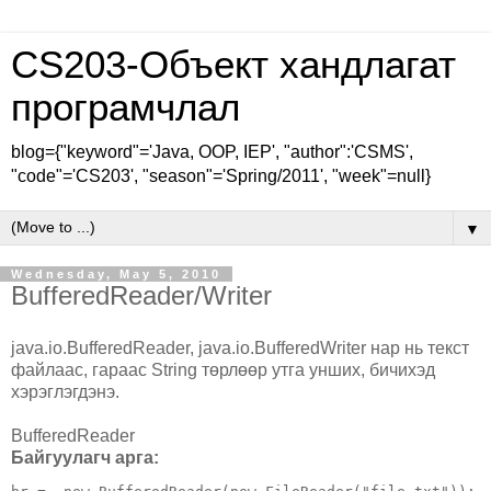
CS203-Объект хандлагат
програмчлал
blog={"keyword"='Java, OOP, IEP', "author":'CSMS',
"code"='CS203', "season"='Spring/2011', "week"=null}
▼
Wednesday, May 5, 2010
BufferedReader/Writer
java.io.BufferedReader, java.io.BufferedWriter нар нь текст
файлаас, гараас String төрлөөр утга унших, бичихэд
хэрэглэгдэнэ.
BufferedReader
Байгуулагч арга: