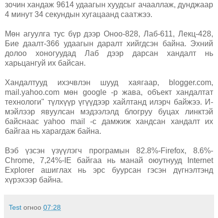
зочин хандаж 9614 удаагын хуудсыг ачааллаж, дунджаар
4 минут 34 секундын хугацаанд саатжээ.
Мөн агуулга тус бүр дээр Оноо-828, Лаб-611, Лекц-428,
Бие даалт-366 удаагын даралт хийгдсэн байна. Эхний
долоо хоногуудад Лаб дээр дарсан хандалт нь
харьцангуй их байсан.
Хандалтууд ихэчвлэн шууд хаягаар, blogger.com,
mail.yahoo.com мөн google -р жава, объект хандалтат
технологи" түлхүүр үгүүдээр хайлтанд илэрч байжээ. И-
мэйлээр явуулсан мэдээлэлд блогруу буцах линктэй
байснаас yahoo mail -с дамжиж хандсан хандалт их
байгаа нь харагдаж байна.
Вэб үзсэн үзүүлэгч програмын 82.8%-Firefox, 8.6%-
Chrome, 7,24%-IE байгаа нь манай оюутнууд Internet
Explorer ашиглах нь эрс буурсан гэсэн дүгнэлтэнд
хүрэхээр байна.
Test
огноо
07:28