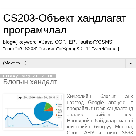
CS203-Объект хандлагат
програмчлал
blog={"keyword"='Java, OOP, IEP', "author":'CSMS',
"code"='CS203', "season"='Spring/2011', "week"=null}
▼
Friday, May 21, 2010
Блогын хандалт
Хичээлийн блогыг анх
нээгээд Google analytic -т
профайлыг нээж хандалтанд
анализ хийсэн юм.
Өнөөдрийн байдлаар манай
хичээлийн блогруу Монгол,
Орос, АНУ -с нийт 3868