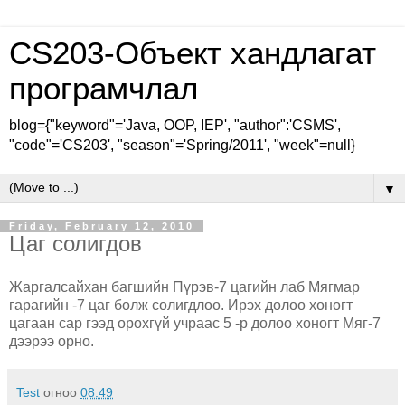
CS203-Объект хандлагат
програмчлал
blog={"keyword"='Java, OOP, IEP', "author":'CSMS',
"code"='CS203', "season"='Spring/2011', "week"=null}
▼
Friday, February 12, 2010
Цаг солигдов
Жаргалсайхан багшийн Пүрэв-7 цагийн лаб Мягмар
гарагийн -7 цаг болж солигдлоо. Ирэх долоо хоногт
цагаан сар гээд орохгүй учраас 5 -р долоо хоногт Мяг-7
дээрээ орно.
Test
огноо
08:49