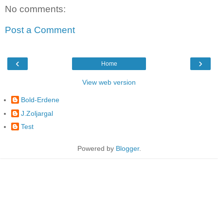
No comments:
Post a Comment
‹
›
Home
View web version
Bold-Erdene
J.Zoljargal
Test
Powered by
Blogger
.