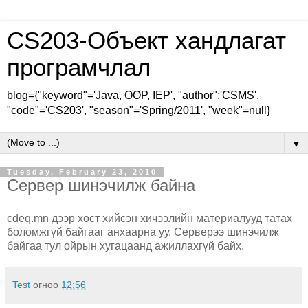
CS203-Объект хандлагат
програмчлал
blog={"keyword"='Java, OOP, IEP', "author":'CSMS',
"code"='CS203', "season"='Spring/2011', "week"=null}
▼
Tuesday, February 23, 2010
Сервер шинэчилж байна
cdeq.mn дээр хост хийсэн хичээлийн материалууд татах
боломжгүй байгааг анхаарна уу. Серверээ шинэчилж
байгаа тул ойрын хугацаанд ажиллахгүй байх.
Test
огноо
12:56