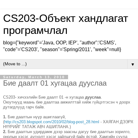
CS203-Объект хандлагат
програмчлал
blog={"keyword"='Java, OOP, IEP', "author":'CSMS',
"code"='CS203', "season"='Spring/2011', "week"=null}
▼
Saturday, March 13, 2010
Бие даалт 01 хугацаа дууслаа
CS203- хичээлийн Бие даалт 01 -н хугацаа
дууслаа
.
Оюутнууд маань бие даалтаа амжилттай хийж гүйцэтгэсэн ч доорх
дутагдлууд гарч байв.
1.
Бие даалтын нүүр ашиглаагүй,
(
http://cs203.blogspot.com/2010/02/blog-post_28.html
- ХАЯГАН ДЭЭРХ
НҮҮРИЙГ ТАТАЖ АВЧ АШИГЛАНА.)
2.
Бие даалтын удирдамж дээр заасны дагуу бие даалтын зорилго,
онолын хэсэг, дүгнэлт хэсэг зайлшгүй байх ёстой. Хамгийн сүүлд