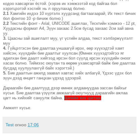
кодоо хавсаргах ёстой. (хэрэв их хэмжээтэй код байгаа бол
хэрэгцээтэй хэсгийг нь л оруулахад болно.
2.1
Хамгийн ихдээ 10 хүртэлх хуудсанд багтаагаарай, Их текст бичих
бол фонтоо 10 -р бичиж болно.)
2.2
Текстийн фонт - Arial, UNICODE ашиглах, Тесктийн хэмжээ - 12 pt,
Хуудасны формат A4, Зүүн захаас 2.5cм бусад захаас 2см зай авна
уу.
3.
Цаасны зай ашиглалт муу, үг үсгийн алдаа, текст хэлбэржүүлэлт
муу
4.
Гүйцэтгэсэн бие даалтаа уншаагүй ирэх, өөр хүүхэдтэй хамт
хийсэн, хүүхдийн бие даалтыг хуулсан.(Өмнөх хүүхэдтэйгээ яг
адилхан бие даалт хийгээд ирсэн бол сүүлд ирсэн хүүхдийн оноог
хасах болно. Тиймээс оюутан та өөрөө ухамсартай байж бие даалтаа
бусдад хуулуулахгүй байх хэрэгтэй.)
5.
Бие даалтын ажилд заавал хавтас хийх албагүй, Үдээс үдэх бол
зүүн дээд өнцөгт ганцхан үдээд үдээрэй.
Дараагийн бие даалтууд дээр өмнөх алдаануудаа зассан байхыг
хүсье. Бие даалтаа үзүүлж амжаагүй оюутнууд дараагийн ажлаа
цагт нь хийхийг сануулж байна.
Цагийн юм цагтаа.
Амжилт хүсье.
Test
огноо
17:06