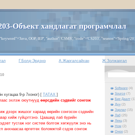
203-Объект хандлагат програмчлал
keyword"='Java, OOP, IEP', "author":'CSMS', "code"='CS203', "season"='Spring/20
гал
Г.Болд-Эрдэнэ
А.Жаргалсайхан
Ж.Золжаргал
010
Software
(4)
Source
(7)
н хугацаа 9-р 7хоног) [
ТАТАХ
]
Бие Даалт
(1
лаас эхлэж оюутнууд
өөрсдийн сэдвийг сонгож
Дүн
(2)
Зарлал
(15)
мж дээрх жишээг хараад өөрийн сонгосон сэдвийн
Лаб
(25)
вар хийж гүйцэтгэнэ. Цаашид лаб бүрийн
Лекц
(3)
эдэвт тусгаж нэг систем болгож хөгжүүлж энэ нь
Ном
(2)
л анхнаасаа өргөтгөх боломжтой сэдэв сонгож
Оноо
(2)