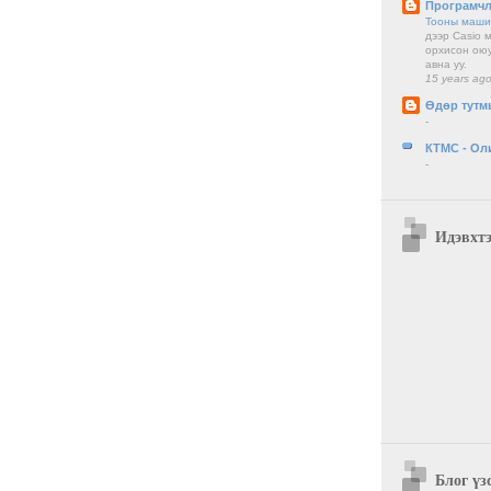
Програмчл
Тооны маш
дээр Casio 
орхисон оюу
авна уу.
15 years ag
Өдөр тутм
-
КТМС - Ол
-
Идэвхтэ
Блог үз