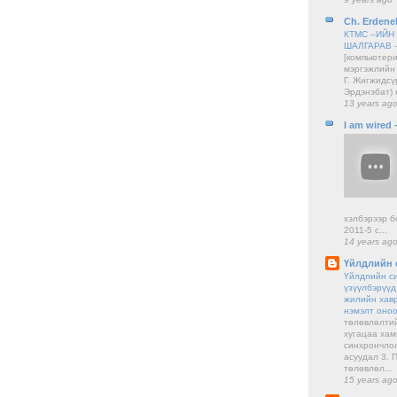
Ch. Erdene
КТМС –ИЙН
ШАЛГАРАВ
[компьютери
мэргэжлийн 
Г. Жигжидсү
Эрдэнэбат) 
13 years ag
I am wired
хэлбэрээр б
2011-5 с...
14 years ag
Үйлдлийн 
Үйлдлийн с
үзүүлбэрүүд
жилийн хав
нэмэлт оно
төлөвлөлти
хугацаа хам
синхрончлол
асуудал 3. 
төлөвлөл...
15 years ag