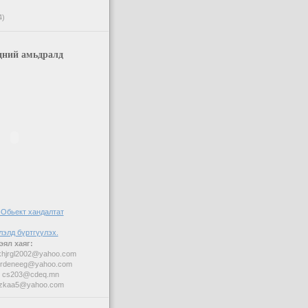
4)
дний амьдралд
ял хаяг:
khjrgl2002@yahoo.com
 erdeneeg@yahoo.com
- cs203@cdeq.mn
uzkaa5@yahoo.com