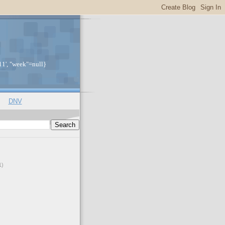
11', "week"=null}
DNV
1)