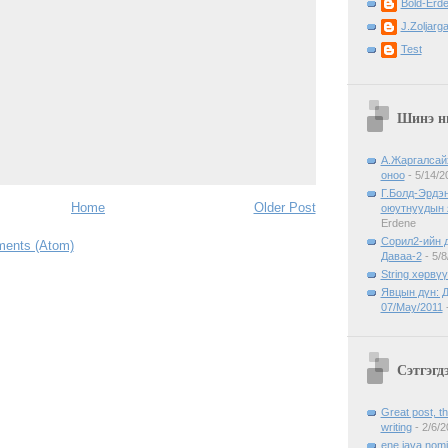
Bold-Erd
J.Zoljarga
Test
Шинэ н
А.Жаргалсай
оноо
- 5/14/2
Г.Болд-Эрдэ
Home
Older Post
оюутнуудын 
Erdene
Сорил2-ийн д
ents (Atom)
Даваа-2
- 5/8
String хөрвү
Явцын дүн: Д
07/May/2011
-
Сэтгэгд
Great post, t
writing
- 2/6/2
ene java nomi