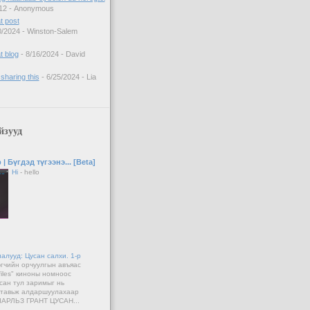
12
- Anonymous
at post
0/2024
- Winston-Salem
t blog
- 8/16/2024
- David
 sharing this
- 6/25/2024
- Lia
йзууд
| Бүгдэд түгээнэ... [Beta]
Hi
-
hello
алууд: Цусан салхи. 1-р
эгчийн орчуулгын авъяас
files" киноны номноос
сан тул заримыг нь
 тавьж алдаршуулахаар
ЧАРЛЬЗ ГРАНТ ЦУСАН...