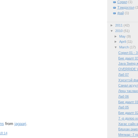
Сорил
(1)
Тэмдэглэл
(
фай
(1)
►
2011
(42)
▼
2010
(51)
►
May
(9)
►
April
(11)
▼
March
(17)
Сорил 01 - 3
Бие даалт 0
Java Swing
OVERRIDE 
Лаб 07
Хэрэгтэй ф
Санал асуул
Лекц таслах
Лаб 06
Бие даалт 0
Лаб 05
Бие даалт 0
7 -р долоо х
ons
from
jagaarj
.
Хагас сайн 
Бяцхан ониг
18:14
Мягмар -7 г