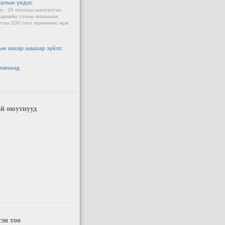
алын үндэс
ин
-
30 онооны шалгалтан
маркийн тооны машинаа
тан 200 тоот өрөөнөөс ирж
o
ын аахар шаахар зүйлс
импиад
й оюутнууд
сэн тоо