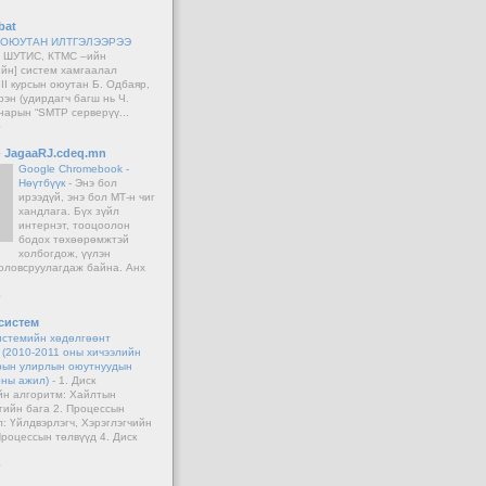
bat
 ОЮУТАН ИЛТГЭЛЭЭРЭЭ
-
ШУТИС, КТМС –ийн
йн] систем хамгаалал
II курсын оюутан Б. Одбаяр,
рэн (удирдагч багш нь Ч.
нарын “SMTP серверүү...
o
 - JagaaRJ.cdeq.mn
Google Chromebook -
Нөүтбүүк
-
Энэ бол
ирээдүй, энэ бол МТ-н чиг
хандлага. Бүх зүйл
интернэт, тооцоолон
бодох төхөөрөмжтэй
холбогдож, үүлэн
оловсруулагдаж байна. Анх
o
систем
истемийн хөдөлгөөнт
 (2010-2011 оны хичээлийн
рын улирлын оюутнуудын
оны ажил)
-
1. Диск
йн алгоритм: Хайлтын
гийн бага 2. Процессын
: Үйлдвэрлэгч, Хэрэглэгчийн
Процессын төлвүүд 4. Диск
o