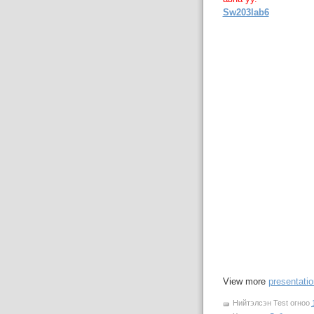
Sw203lab6
View more
presentati
Нийтэлсэн
Test
огноо