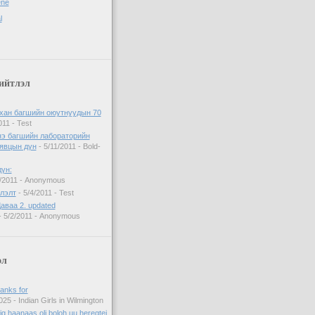
ene
l
ийтлэл
хан багшийн оюутнуудын 70
011
- Test
нэ багшийн лабораторийн
явцын дүн
- 5/11/2011
- Bold-
үн:
/2011
- Anonymous
үлэлт
- 5/4/2011
- Test
аваа 2. updated
 5/2/2011
- Anonymous
эл
hanks for
025
- Indian Girls in Wilmington
ig haanaas olj boloh uu heregtei