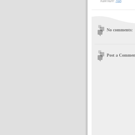
Хаяглалт:
Лаб
No comments:
Post a Commen