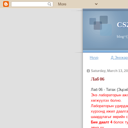
CS
blog={"
Нүүр
Д.Энхжар
Saturday, March 13, 2
Лаб 06
Лаб 06 - Татах (Эцсий
Энэ лабораторын аж
хөгжүүлэх болно.
Лабораторын удирда
хүрээнд ижил даалга
шаардлагыг өөрийн с
Бие даалт 4
болох ту
авна уу.