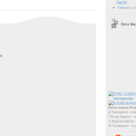
Лаб 04
►
February
(1
Java би
t
Багш нарын И-мэ
Д.Энхжаргал - en
Г.Болд-Эрдэнэ -
А.Жаргалсайхан 
Ж.Золжаргал - z