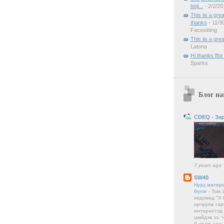
bolj...
- 2/2/20
This iis a gre
thanks
- 11/3
Facesitting
This iis a grea
Latona
Hi thanks ffor
Sparks
Блог на
CDEQ - Зар 
7 years ago
SW40
Нууц матери
бүлэг
-
Том 
хөдлөөд "X 
орчуулж гар
интернетэд
шийдэв ээ. 
9 years ago